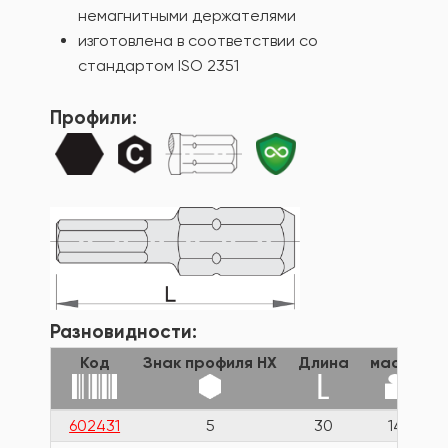
немагнитными держателями
изготовлена в соответствии со
стандартом ISO 2351
Профили:
Разновидности:
Код
Знак профиля HX
Длина
масса
602431
5
30
14