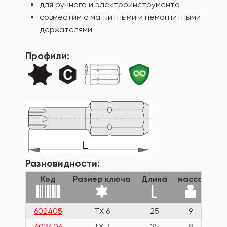
для ручного и электроинструмента
совместим с магнитными и немагнитными
держателями
Профили:
Разновидности:
Код
Размер ключа
Длина
масса
602405
TX 6
25
9
602406
TX 7
25
9