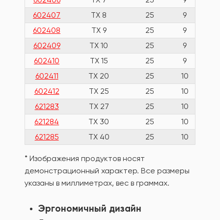
602407
TX 8
25
9
602408
TX 9
25
9
602409
TX 10
25
9
602410
TX 15
25
9
602411
TX 20
25
10
602412
TX 25
25
10
621283
TX 27
25
10
621284
TX 30
25
10
621285
TX 40
25
10
* Изображения продуктов носят
демонстрационный характер. Все размеры
указаны в миллиметрах, вес в граммах.
Эргономичный дизайн