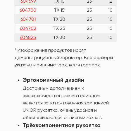
604699
TX 10
25
12
604700
TX 15
25
10
604701
TX 20
25
10
604702
TX 25
25
10
604825
TX 30
25
10
* Изображения продуктов носят
демонстрационный характер. Все размеры
указаны в миллиметрах, вес в граммах.
Эргономичный дизайн
Достойным дополнением к
высококачественным материалам
является запатентованная компанией
UNIOR рукоятка, очень удобная и
обеспечивающая отличный захват.
Трёхкомпонентная рукоятка