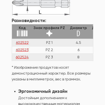
Разновидности:
Код
Знак профиля PZ
Диаметр
Длина
602522
PZ 1
4.5
50
602523
PZ 2
6
50
602524
PZ 3
8
50
* Изображения продуктов носят
демонстрационный характер. Все размеры
указаны в миллиметрах, вес в граммах.
Эргономичный дизайн
Достойным дополнением к
высококачественным материалам