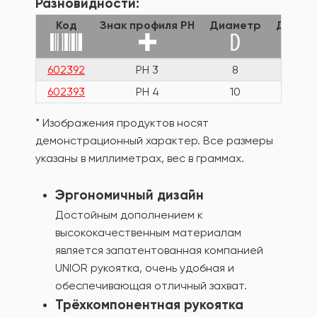
Разновидности:
Код
Знак профиля PH
Диаметр
Длина
602392
PH 3
8
32
602393
PH 4
10
32
* Изображения продуктов носят
демонстрационный характер. Все размеры
указаны в миллиметрах, вес в граммах.
Эргономичный дизайн
Достойным дополнением к
высококачественным материалам
является запатентованная компанией
UNIOR рукоятка, очень удобная и
обеспечивающая отличный захват.
Трёхкомпонентная рукоятка