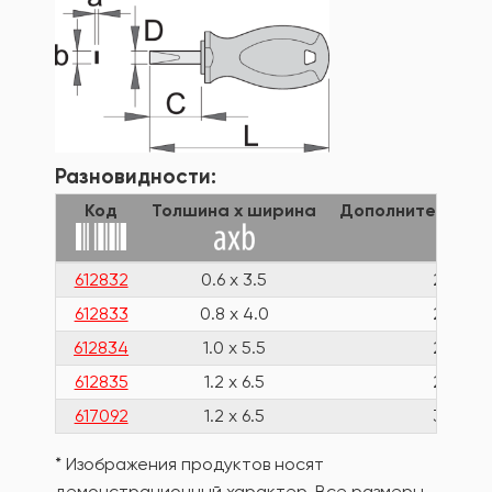
Разновидности:
Код
Толшина x ширина
Дополнительная
612832
0.6 x 3.5
25
612833
0.8 x 4.0
25
612834
1.0 x 5.5
25
612835
1.2 x 6.5
25
617092
1.2 x 6.5
35
* Изображения продуктов носят
демонстрационный характер. Все размеры