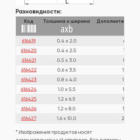
Разновидности:
Код
Толшина x ширина
Дополнительная
616419
0.4 x 2.0
60
616420
0.4 x 2.5
75
616421
0.5 x 3.0
80
616422
0.6 x 3.5
100
616423
0.8 x 4.0
100
616424
1.0 x 5.5
125
616425
1.2 x 6.5
150
616426
1.2 x 8.0
175
616427
1.6 x 10.0
200
* Изображения продуктов носят
демонстрационный характер. Все размеры