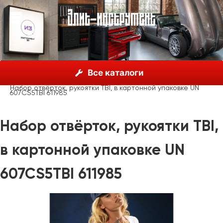
О нас
Каталог
Unior, Словения
Отвёртки
Все каталоги
Отвёртки шлицевые
Набор отвёрток, рукоятки TBI, в картонной упаковке UN
607CS5TBI 611985
Набор отвёрток, рукоятки TBI,
в картонной упаковке UN
607CS5TBI 611985