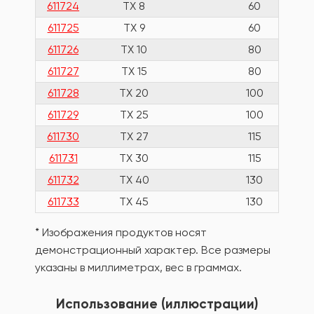
611724
TX 8
60
611725
TX 9
60
611726
TX 10
80
611727
TX 15
80
611728
TX 20
100
611729
TX 25
100
611730
TX 27
115
611731
TX 30
115
611732
TX 40
130
611733
TX 45
130
* Изображения продуктов носят
демонстрационный характер. Все размеры
указаны в миллиметрах, вес в граммах.
Использование (иллюстрации)