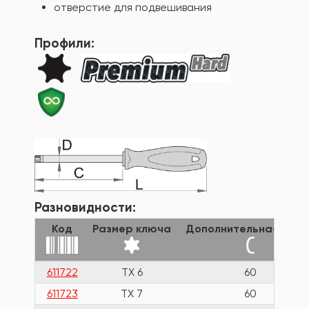
отверстие для подвешивания
Профили:
Разновидности:
Код
Размер ключа
Дополнительная длин
611722
TX 6
60
611723
TX 7
60