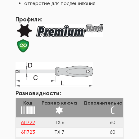
отверстие для подвешивания
Профили:
Разновидности:
Код
Размер ключа
Дополнительная длин
611722
TX 6
60
611723
TX 7
60