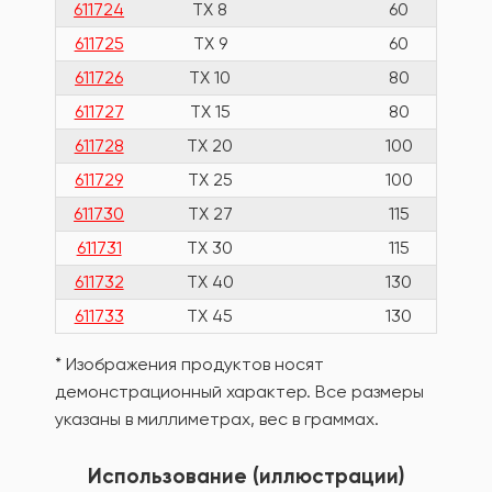
611724
TX 8
60
611725
TX 9
60
611726
TX 10
80
611727
TX 15
80
611728
TX 20
100
611729
TX 25
100
611730
TX 27
115
611731
TX 30
115
611732
TX 40
130
611733
TX 45
130
* Изображения продуктов носят
демонстрационный характер. Все размеры
указаны в миллиметрах, вес в граммах.
Использование (иллюстрации)