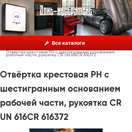
О нас
Каталог
Unior, Словения
Отвёртки
Все каталоги
Отвёртки крестовые
Отвёртка крестовая PH с шестигранным основанием
рабочей части, рукоятка CR UN 616CR 616372
Отвёртка крестовая PH с
шестигранным основанием
рабочей части, рукоятка CR
UN 616CR 616372