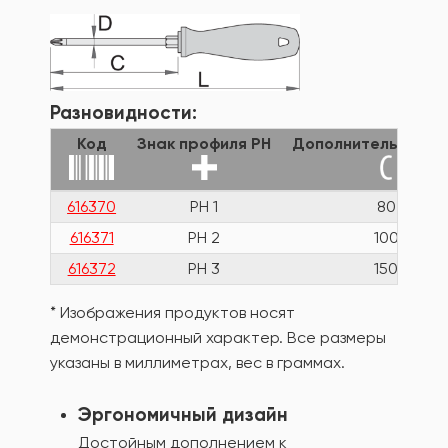
Разновидности:
Код
Знак профиля PH
Дополнительная д
616370
PH 1
80
616371
PH 2
100
616372
PH 3
150
* Изображения продуктов носят
демонстрационный характер. Все размеры
указаны в миллиметрах, вес в граммах.
Эргономичный дизайн
Достойным дополнением к