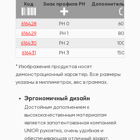
Код
Знак профиля PH
Дополнительная д
616428
PH 0
60
616429
PH 1
80
616430
PH 2
100
616431
PH 3
150
* Изображения продуктов носят
демонстрационный характер. Все размеры
указаны в миллиметрах, вес в граммах.
Эргономичный дизайн
Достойным дополнением к
высококачественным материалам
является запатентованная компанией
UNIOR рукоятка, очень удобная и
обеспечивающая отличный захват.