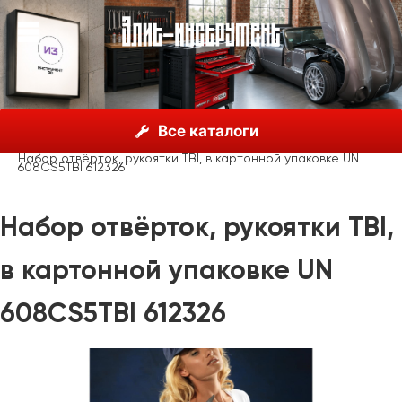
О нас
Каталог
Unior, Словения
Отвёртки
Все каталоги
Отвёртки крестовые
Набор отвёрток, рукоятки TBI, в картонной упаковке UN
608CS5TBI 612326
Набор отвёрток, рукоятки TBI,
в картонной упаковке UN
608CS5TBI 612326