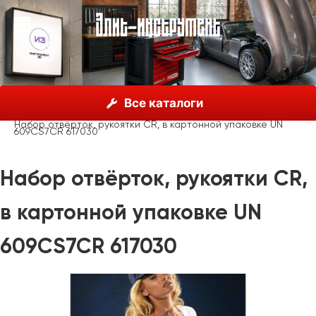
О нас
Каталог
Unior, Словения
Отвёртки
Все каталоги
Отвёртки крестовые
Набор отвёрток, рукоятки CR, в картонной упаковке UN
609CS7CR 617030
Набор отвёрток, рукоятки CR,
в картонной упаковке UN
609CS7CR 617030