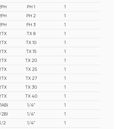
2PH
PH 1
1
2PH
PH 2
1
2PH
PH 3
1
2TX
TX 8
1
2TX
TX 10
1
2TX
TX 15
1
2TX
TX 20
1
2TX
TX 25
1
2TX
TX 27
1
2TX
TX 30
1
2TX
TX 40
1
/1ABI
1/4"
1
/2BI
1/4"
1
3/2
1/4"
1