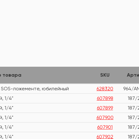
е товара
SKU
Арти
в SOS-ложементе, юбилейный
628320
964/AN
, 1/4"
607898
187/
, 1/4"
607899
187/
, 1/4"
607900
187/
, 1/4"
607901
187/
, 1/4"
607902
187/