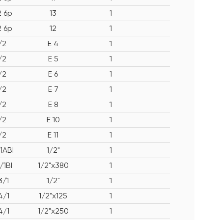
2 6p
13
1
2 6p
12
1
/2
E 4
1
/2
E 5
1
/2
E 6
1
/2
E 7
1
/2
E 8
1
/2
E 10
1
/2
E 11
1
/1ABI
1/2"
1
/1BI
1/2"x380
1
3/1
1/2"
1
4/1
1/2"x125
1
4/1
1/2"x250
1