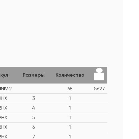
кул
Размеры
Количество
NIV.2
68
5627
2HX
3
1
2HX
4
1
2HX
5
1
2HX
6
1
2HX
7
1