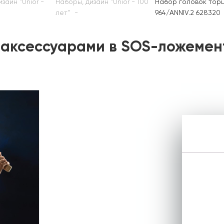
зайн "Unior -
Наборы, дизайн "Unior - 100
Набор головок тор
лет"
964/ANNIV.2 628320
с аксессуарами в SOS-ложемен