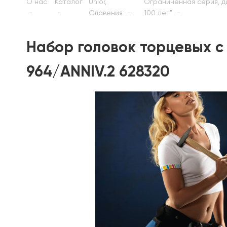
О нас
Каталог
Unior,
Ограниченная серия, ди
Словения
100 лет"
Набор головок торцевых 
964/ANNIV.2 628320