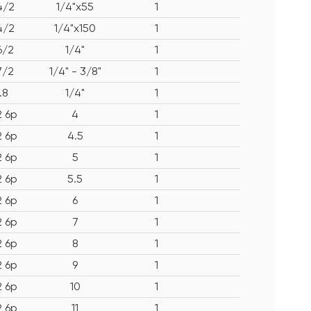
4/2
1/4"x55
1
4/2
1/4"x150
1
6/2
1/4"
1
7/2
1/4" - 3/8"
1
.8
1/4"
1
2 6p
4
1
2 6p
4.5
1
2 6p
5
1
2 6p
5.5
1
2 6p
6
1
2 6p
7
1
2 6p
8
1
2 6p
9
1
2 6p
10
1
2 6p
11
1