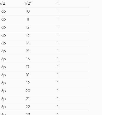
6/2
1/2"
1
1 6p
10
1
1 6p
11
1
1 6p
12
1
1 6p
13
1
1 6p
14
1
1 6p
15
1
1 6p
16
1
1 6p
17
1
1 6p
18
1
1 6p
19
1
1 6p
20
1
1 6p
21
1
1 6p
22
1
1 6p
23
1