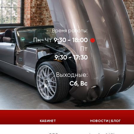
Время работы:
9:30 - 18:00
Пн-Чт
Пт
9:30 - 17:30
Выходные:
Сб, Вс
924-55-30
КАБИНЕТ
НОВОСТИ | БЛОГ
924-55-33