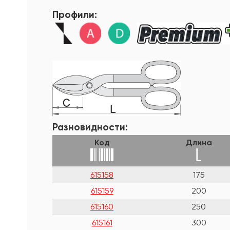
Профили:
Разновидности:
Код
Длина
615158
175
615159
200
615160
250
615161
300