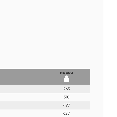
масса
265
318
497
627