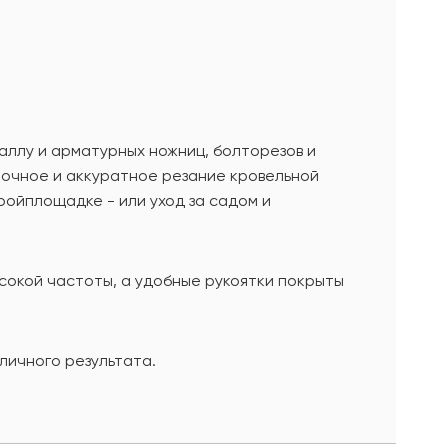
ллу и арматурных ножниц, болторезов и
точное и аккуратное резание кровельной
тройплощадке - или уход за садом и
ысокой частоты, а удобные рукоятки покрыты
личного результата.