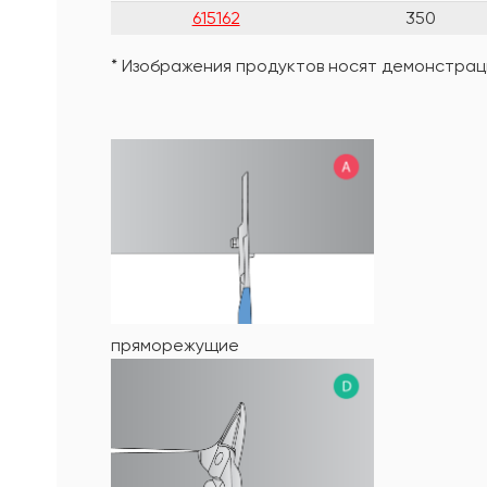
615162
350
* Изображения продуктов носят демонстраци
пряморежущие