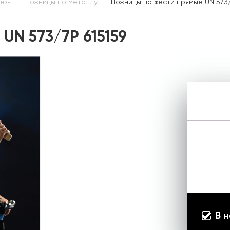
езы
Ножницы по металлу
Ножницы по жести прямые UN 573/
UN 573/7P 615159
В 