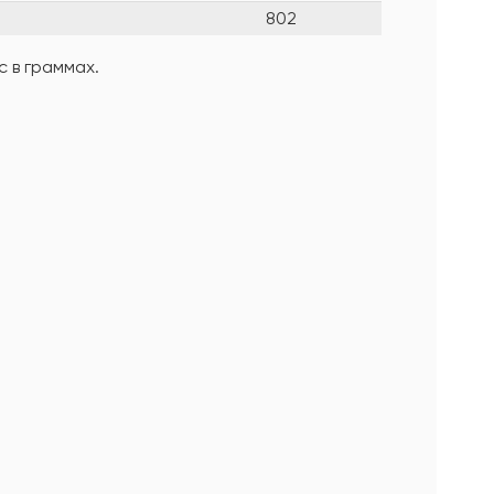
802
 в граммах.