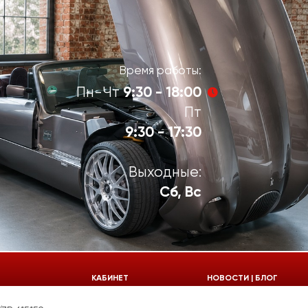
Время работы:
9:30 - 18:00
Пн-Чт
Пт
9:30 - 17:30
Выходные:
Сб, Вс
924-55-30
КАБИНЕТ
НОВОСТИ | БЛОГ
924-55-33