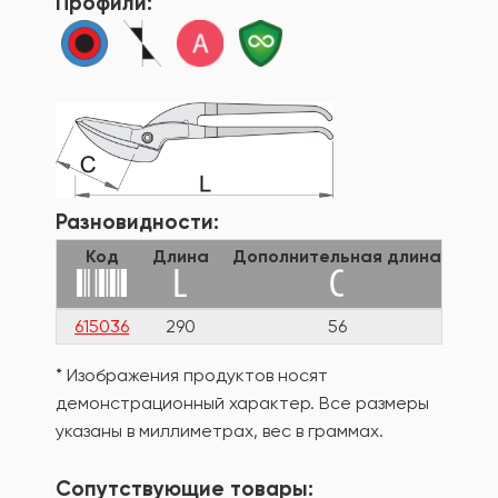
Профили:
Разновидности:
Код
Длина
Дополнительная длина
ма
615036
290
56
67
* Изображения продуктов носят
демонстрационный характер. Все размеры
указаны в миллиметрах, вес в граммах.
Сопутствующие товары: