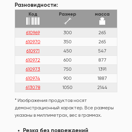
Разновидности:
Код
Размер
масса
610969
300
265
610970
350
265
610971
450
547
610972
600
877
610973
750
1391
610974
900
1887
613078
1050
2144
* Изображения продуктов носят
демонстрационный характер. Все размеры
указаны в миллиметрах, вес в граммах.
Резка без повреждений