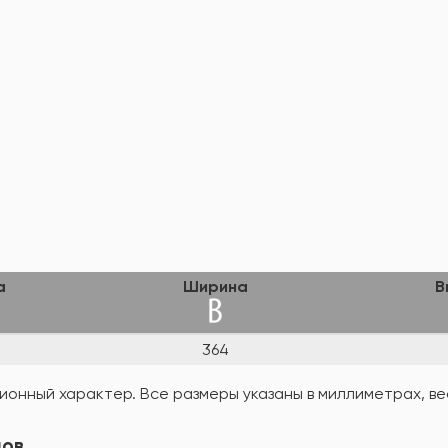
а
Ширина
В
364
онный характер. Все размеры указаны в миллиметрах, вес
лов