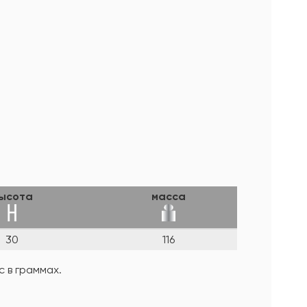
ысота
масса
30
116
 в граммах.