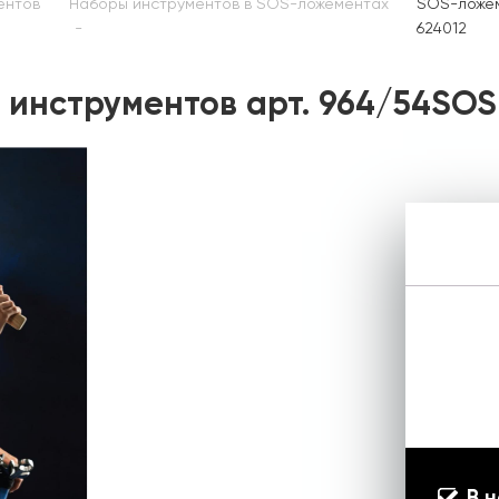
ентов
Наборы инструментов в SOS-ложементах
SOS-ложем
624012
инструментов арт. 964/54SOS
В 