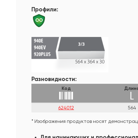
Профили:
Разновидности:
Код
Длин
624012
564
* Изображения продуктов носят демонстраци
Для начинающих и профессиона