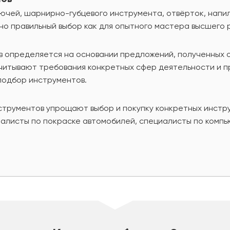
чей, шарнирно-губцевого инструмента, отвёрток, напильн
но правильный выбор как для опытного мастера высшего 
в определяется на основании предложений, полученных 
учитывают требования конкретных сфер деятельности и 
подбор инструментов.
струментов упрощают выбор и покупку конкретных инстр
иалисты по покраске автомобилей, специалисты по компь