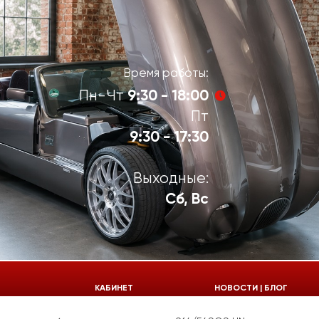
Время работы:
9:30 - 18:00
Пн-Чт
Пт
9:30 - 17:30
Выходные:
Сб, Вс
924-55-30
КАБИНЕТ
НОВОСТИ | БЛОГ
924-55-33