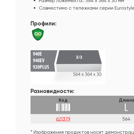
Размер ложемента:: 564 х 364 х 30 мм
Совместимо с тележками серии Eurostyle, 
Профили:
Разновидности:
Код
Длин
621379
564
* Изображения продуктов носят демонстраци