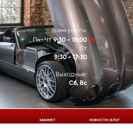
Время работы:
9:30 - 18:00
Пн-Чт
Пт
9:30 - 17:30
Выходные:
Сб, Вс
924-55-30
КАБИНЕТ
НОВОСТИ | БЛОГ
924-55-33