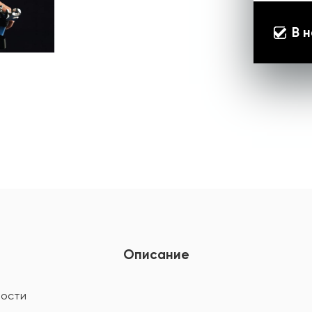
В 
Описание
ности