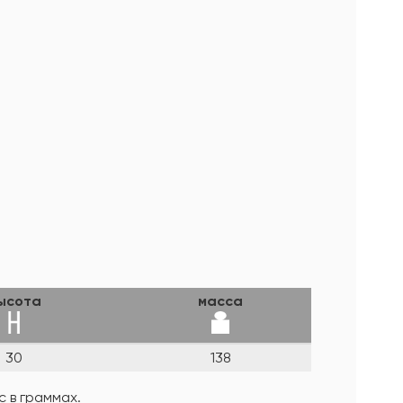
ысота
масса
30
138
 в граммах.