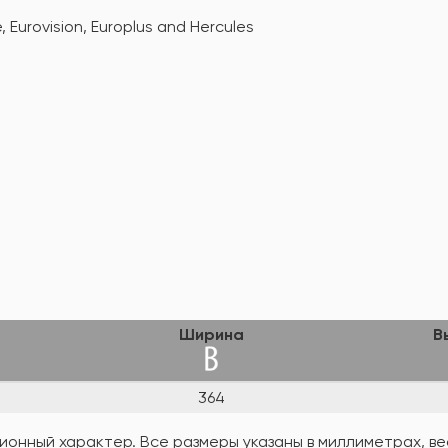
Eurovision, Europlus and Hercules
а
Ширина
В
364
онный характер. Все размеры указаны в миллиметрах, вес