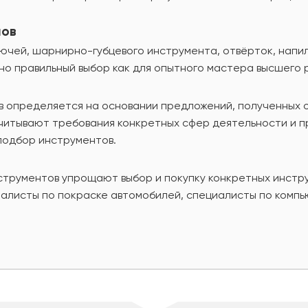
лов
чей, шарнирно-губцевого инструмента, отвёрток, напильн
но правильный выбор как для опытного мастера высшего 
в определяется на основании предложений, полученных 
учитывают требования конкретных сфер деятельности и 
подбор инструментов.
струментов упрощают выбор и покупку конкретных инстр
иалисты по покраске автомобилей, специалисты по компь