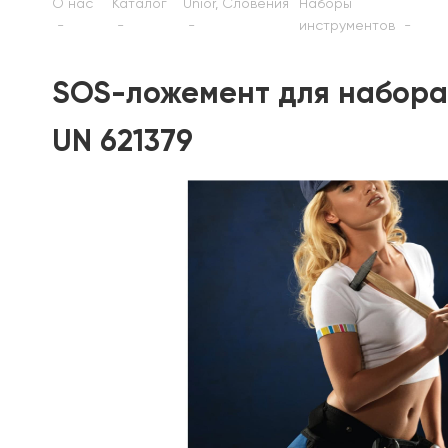
О нас
Каталог
Unior, Словения
Наборы
инструментов
SOS-ложемент для набора 
UN 621379