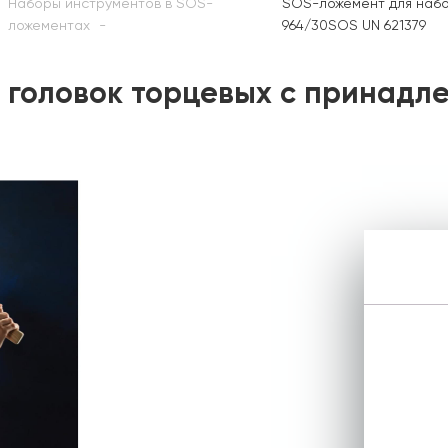
Наборы инструментов в SOS-
SOS-ложемент для набо
ложементах
964/30SOS UN 621379
головок торцевых с принадле