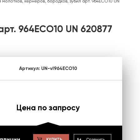
молотков, кернеров, бородков, зубил арт. 964ECO10 UN
арт. 964ECO10 UN 620877
Артикул:
UN-vl964ECO10
Цена по запросу
наличии
Сравнить
КУПИТЬ