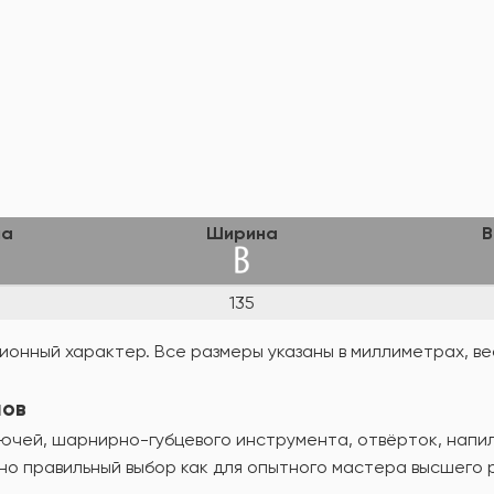
на
Ширина
В
8
135
онный характер. Все размеры указаны в миллиметрах, вес
лов
чей, шарнирно-губцевого инструмента, отвёрток, напильн
но правильный выбор как для опытного мастера высшего 