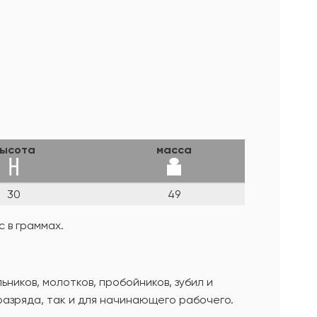
ысота
масса
30
49
 в граммах.
иков, молотков, пробойников, зубил и
разряда, так и для начинающего рабочего.