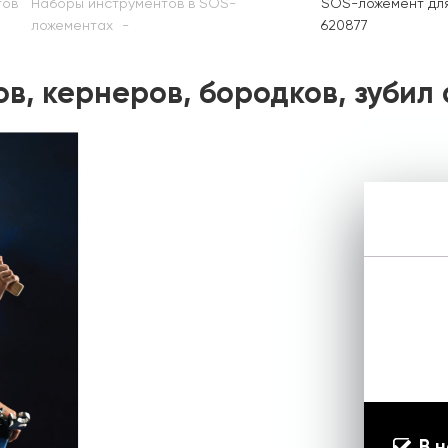
тов
Наборы инструментов в SOS-
SOS-ложемент для 
ложементах
620877
, кернеров, бородков, зубил 
В 