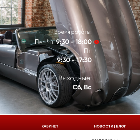
Время работы:
9:30 - 18:00
Пн-Чт
Пт
9:30 - 17:30
Выходные:
Сб, Вс
924-55-30
КАБИНЕТ
НОВОСТИ | БЛОГ
924-55-33