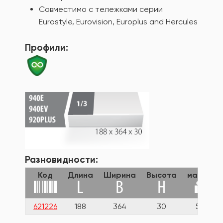
Совместимо с тележками серии
Eurostyle, Eurovision, Europlus and Hercules
Профили:
Разновидности:
Код
Длина
Ширина
Высота
масса
621226
188
364
30
56