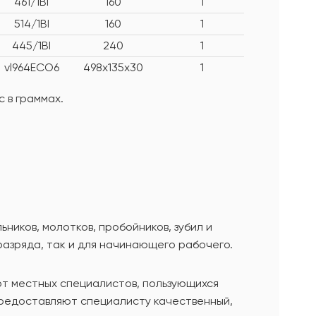
461/1BI
160
1
514/1BI
160
1
445/1BI
240
1
vl964ECO6
498x135x30
1
 в граммах.
иков, молотков, пробойников, зубил и
разряда, так и для начинающего рабочего.
от местных специалистов, пользующихся
предоставляют специалисту качественный,