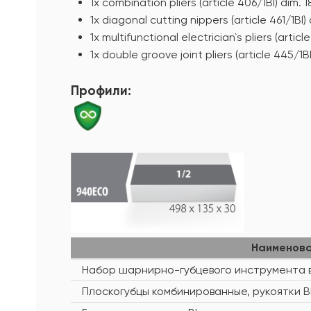
1x combination pliers (article 406/1BI) dim. 
1x diagonal cutting nippers (article 461/1BI) 
1x multifunctional electrician`s pliers (article
1x double groove joint pliers (article 445/1B
Профили:
Наименов
Набор шарнирно-губцевого инструмента 
Плоскогубцы комбинированные, рукоятки B