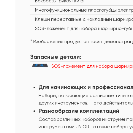
Бокорезы, рукоятки BI
Многофункциональные плоскогубцы элект
Клещи переставные с накладным шарниром
SOS-ложемент для набора шарнирно-губц
* Изображения продуктов носят демонстраци
Запасные детали:
SOS-ложемент для набора шарнирн
Для начинающих и профессиона
Наборы, включающие различные типы клю
других инструментов, – это действитель
Разнообразие комплектаций
Состав различных наборов инструменто
инструментами UNIOR. Готовые наборы 