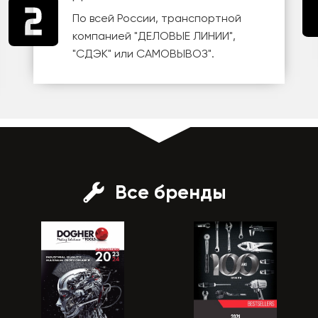
По всей России, транспортной
компанией
"ДЕЛОВЫЕ ЛИНИИ"
,
"СДЭК"
или
САМОВЫВОЗ
".
Все бренды