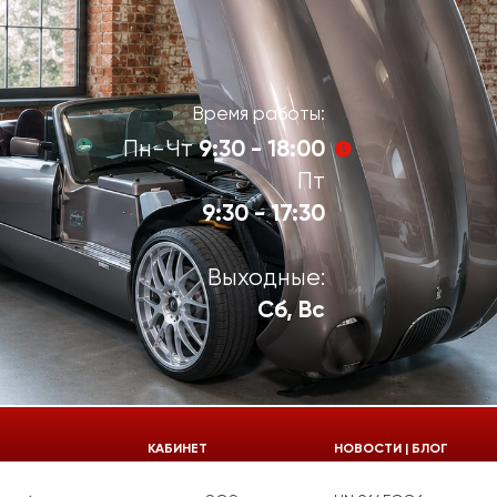
Время работы:
9:30 - 18:00
Пн-Чт
Пт
9:30 - 17:30
Выходные:
Сб, Вс
924-55-30
КАБИНЕТ
НОВОСТИ | БЛОГ
924-55-33