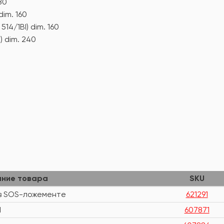
180
dim. 160
 514/1BI) dim. 160
I) dim. 240
ание товара
SKU
в SOS-ложементе
621291
I
607871