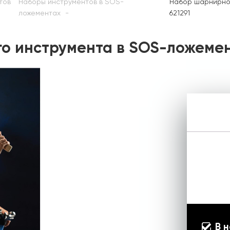
тов
Наборы инструментов в SOS-
Набор шарнирно
ложементах
621291
о инструмента в SOS-ложемен
В 