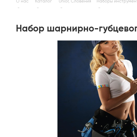
О нас
Каталог
Unior, Словения
Наборы инструмен
Набор шарнирно-губцевог