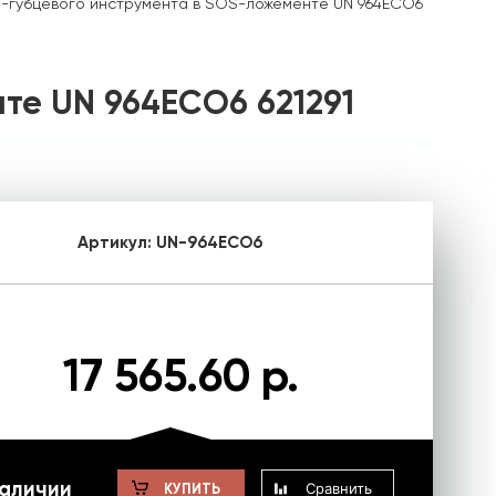
-губцевого инструмента в SOS-ложементе UN 964ECO6
те UN 964ECO6 621291
Артикул:
UN-964ECO6
17 565.60 р.
наличии
Сравнить
КУПИТЬ