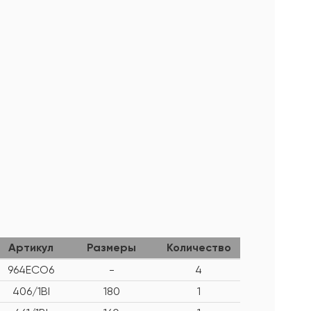
Артикул
Размеры
Количество
964ECO6
-
4
406/1BI
180
1