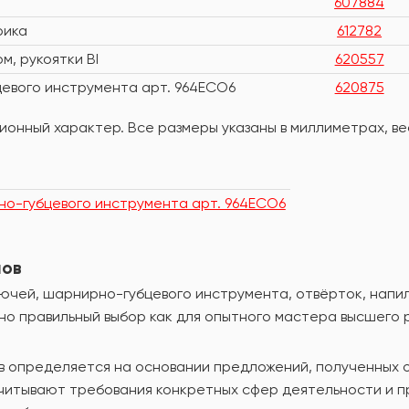
607884
рика
612782
, рукоятки BI
620557
евого инструмента арт. 964ECO6
620875
онный характер. Все размеры указаны в миллиметрах, вес
о-губцевого инструмента арт. 964ECO6
лов
чей, шарнирно-губцевого инструмента, отвёрток, напильн
но правильный выбор как для опытного мастера высшего 
в определяется на основании предложений, полученных 
учитывают требования конкретных сфер деятельности и 