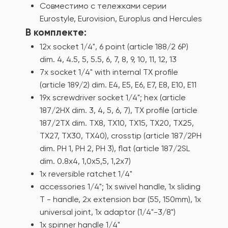
Совместимо с тележками серии
Eurostyle, Eurovision, Europlus and Hercules
В комплекте:
12x socket 1/4", 6 point (article 188/2 6P)
dim. 4, 4.5, 5, 5.5, 6, 7, 8, 9, 10, 11, 12, 13
7x socket 1/4" with internal TX profile
(article 189/2) dim. E4, E5, E6, E7, E8, E10, E11
19x screwdriver socket 1/4"; hex (article
187/2HX dim. 3, 4, 5, 6, 7), TX profile (article
187/2TX dim. TX8, TX10, TX15, TX20, TX25,
TX27, TX30, TX40), crosstip (article 187/2PH
dim. PH 1, PH 2, PH 3), flat (article 187/2SL
dim. 0.8x4, 1,0x5,5, 1,2x7)
1x reversible ratchet 1/4"
accessories 1/4"; 1x swivel handle, 1x sliding
T - handle, 2x extension bar (55, 150mm), 1x
universal joint, 1x adaptor (1/4"-3/8")
1x spinner handle 1/4"