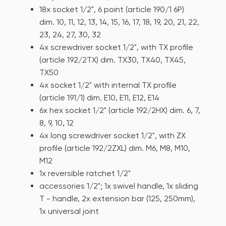
18x socket 1/2", 6 point (article 190/1 6P)
dim. 10, 11, 12, 13, 14, 15, 16, 17, 18, 19, 20, 21, 22,
23, 24, 27, 30, 32
4x screwdriver socket 1/2", with TX profile
(article 192/2TX) dim. TX30, TX40, TX45,
TX50
4x socket 1/2" with internal TX profile
(article 191/1) dim. E10, E11, E12, E14
6x hex socket 1/2" (article 192/2HX) dim. 6, 7,
8, 9, 10, 12
4x long screwdriver socket 1/2", with ZX
profile (article 192/2ZXL) dim. M6, M8, M10,
M12
1x reversible ratchet 1/2"
accessories 1/2"; 1x swivel handle, 1x sliding
T - handle, 2x extension bar (125, 250mm),
1x universal joint