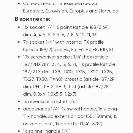
Совместимо с тележками серии
Eurostyle, Eurovision, Europlus and Hercules
В комплекте:
11x socket 1/4", 6 point (article 188/2 6P)
dim. 4, 4.5, 5, 5.5, 6, 7, 8, 9, 10, 11, 13
7x socket 1/4" with internal TX profile
(article 189/2) dim. E4, E5, E6, E7, E8, E10, E11
19x screwdriver socket 1/4"; hex (article
187/2HX dim. 3, 4, 5, 6, 7), TX profile (article
187/2TX dim. TX8, TX10, TX15, TX20, TX25,
TX27, TX30, TX40), crosstip (article 187/2PH
dim. PH 1, PH 2, PH 3), flat (article 187/2SL
dim. 0.8x4, 1,0x5,5, 1,2x7)
1x reversible ratchet 1/4"
accessories 1/4"; 1x swivel handle, 1x sliding
T - handle, 2x extension bar (55, 150mm), 1x
universal joint, 1x adaptor (1/4"-3/8")
1x spinner handle 1/4"