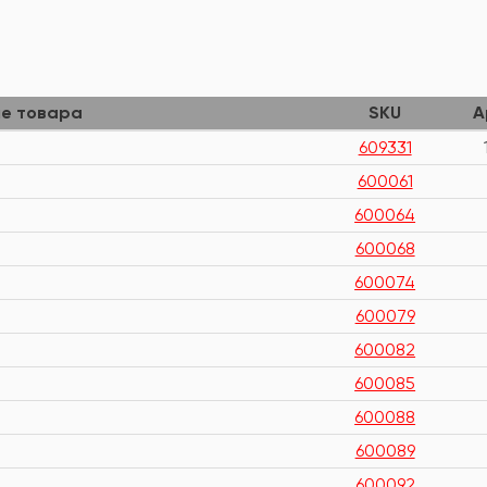
е товара
SKU
А
609331
600061
600064
600068
600074
600079
600082
600085
600088
600089
600092