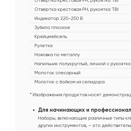
Отвёртка крестовая PH, рукоятка TBI
Отвёртка крестовая PH, рукоятка TBI
Индикатор 220-250 В
Зубило плоское
Крейцмейсель
Рулетка
Ножовка по металлу
Напильник полукруглый, личной с рукоятко
Молоток слесарный
Молоток с бойком из селидора
* Изображения продуктов носят демонстраци
Для начинающих и профессиона
Наборы, включающие различные типы клю
других инструментов, – это действитель