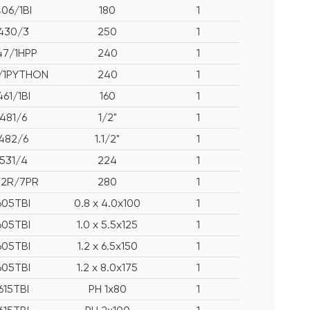
06/1BI
180
1
430/3
250
1
47/1HPP
240
1
/1PYTHON
240
1
461/1BI
160
1
481/6
1/2"
1
482/6
1.1/2"
1
531/4
224
1
72R/7PR
280
1
605TBI
0.8 x 4.0x100
1
605TBI
1.0 x 5.5x125
1
605TBI
1.2 x 6.5x150
1
605TBI
1.2 x 8.0x175
1
615TBI
PH 1x80
1