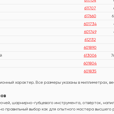
611704
611707
617660
601734
601749
612132
601890
й
613006
7
601804
601835
онный характер. Все размеры указаны в миллиметрах, вес
лов
чей, шарнирно-губцевого инструмента, отвёрток, напильн
но правильный выбор как для опытного мастера высшего 