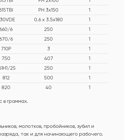
615TBI
PH 2x100
1
615TBI
PH 3x150
1
630VDE
0.6 x 3.5x180
1
660/6
250
1
670/6
250
1
710P
3
1
750
407
1
61H1/2S
250
1
812
500
1
820
40
1
 в граммах.
иков, молотков, пробойников, зубил и
разряда, так и для начинающего рабочего.