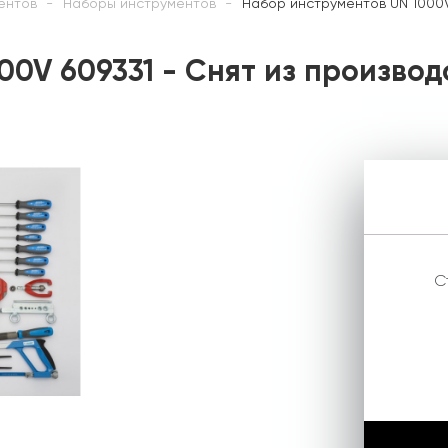
ентов
Наборы инструментов
Набор инструментов UN 1000V
00V 609331 - Снят из производ
С