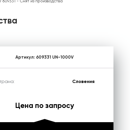
 609331 - Снят из производства
ства
Артикул:
609331 UN-1000V
трана:
Словения
Цена по запросу