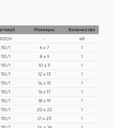
ртикул
Размеры
Количество
1000V
-
48
110/1
6 x 7
1
110/1
8 x 9
1
110/1
10 x 11
1
110/1
12 x 13
1
110/1
14 x 15
1
110/1
16 x 17
1
110/1
18 x 19
1
110/1
20 x 22
1
110/1
21 x 23
1
110/1
24 x 26
1