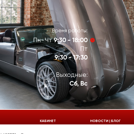
Время работы:
9:30 - 18:00
Пн-Чт
Пт
9:30 - 17:30
Выходные:
Сб, Вс
924-55-30
КАБИНЕТ
НОВОСТИ | БЛОГ
924-55-33