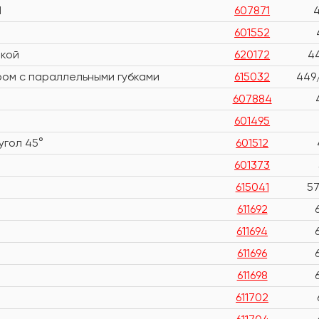
I
607871
4
601552
пкой
620172
4
ом с параллельными губками
615032
449
607884
601495
угол 45°
601512
601373
615041
5
611692
611694
611696
611698
611702