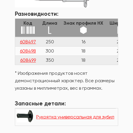
Разновидности:
Код
Длина
Знак профиля HX
Ширина
608497
250
16
23
608498
300
18
26
608499
350
18
26
* Изображения продуктов носят
демонстрационный характер. Все размеры
указаны в миллиметрах, вес в граммах.
Запасные детали:
Рукоятка универсальная для зубил