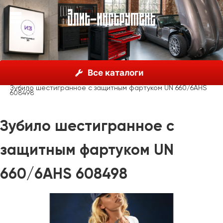
О нас
Каталог
Unior, Словения
Все каталоги
Молотки, пробойники, зубила
Зубила
Зубило шестигранное с защитным фартуком UN 660/6AHS
608498
Зубило шестигранное с
защитным фартуком UN
660/6AHS 608498