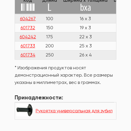
Код
Длина
Ширина х Толщина
Ширин
604267
100
16 x 3
16
601732
150
19 x 3
19
604242
175
22 x 3
22
601733
200
25 x 3
24
601734
250
26 x 4
24
* Изображения продуктов носят
демонстрационный характер. Все размеры
указаны в миллиметрах, вес в граммах.
Принадлежности:
Рукоятка универсальная для зубил