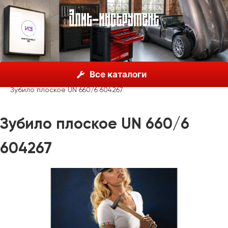
О нас
Каталог
Unior, Словения
Все каталоги
Молотки, пробойники, зубила
Зубила
Зубило плоское UN 660/6 604267
Зубило плоское UN 660/6
604267