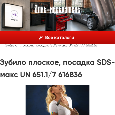
О нас
Каталог
Unior, Словения
Все каталоги
Молотки, пробойники, зубила
Зубила
Зубило плоское, посадка SDS-макс UN 651.1/7 616836
Зубило плоское, посадка SDS-
макс UN 651.1/7 616836