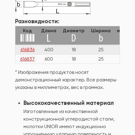
Разновидности:
Код
Длина
Диаметр
Ширина
масса
616836
400
18
25
740
616837
600
18
25
1133
* Изображения продуктов носят
демонстрационный характер. Все размеры
указаны в миллиметрах, вес в граммах.
Высококачественный материал
Изготовленные из качественной
конструкционной углеродистой стали,
молотки UNIOR имеют индукционно
упрочнённую ударную поверхность и