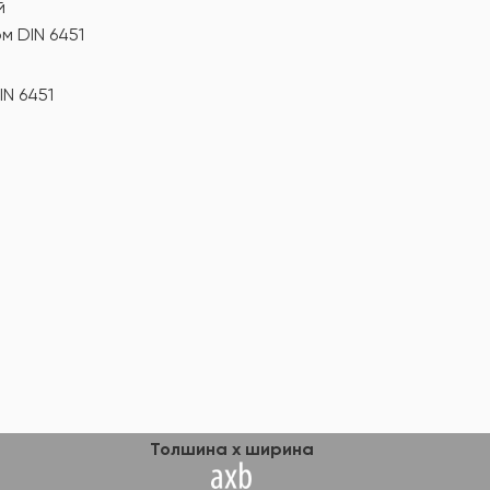
й
м DIN 6451
N 6451
Толшина x ширина