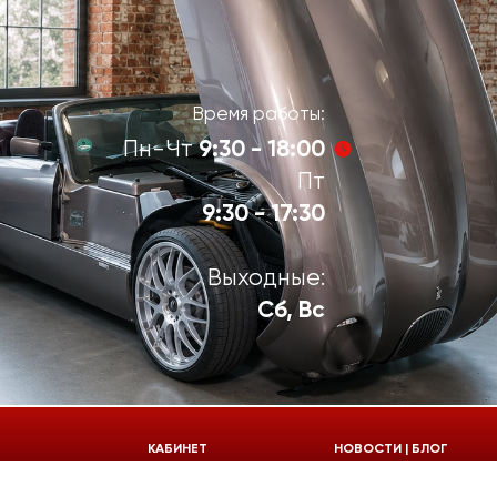
Время работы:
9:30 - 18:00
Пн-Чт
Пт
9:30 - 17:30
Выходные:
Сб, Вс
924-55-30
КАБИНЕТ
НОВОСТИ | БЛОГ
924-55-33