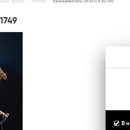
ники, зубила
Зубила
Крейцмейсель UN 670/6 601749
1749
В 