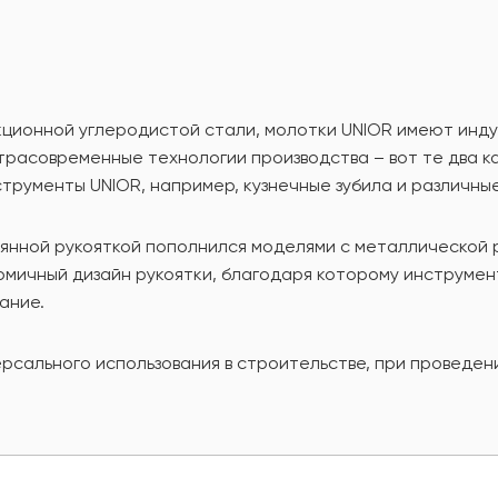
укционной углеродистой стали, молотки UNIOR имеют ин
ьтрасовременные технологии производства – вот те два к
струменты UNIOR, например, кузнечные зубила и различны
янной рукояткой пополнился моделями с металлической 
мичный дизайн рукоятки, благодаря которому инструмент
ание.
рсального использования в строительстве, при проведени