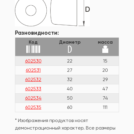
Разновидности:
Код
Диаметр
масса
602530
22
15
602531
27
20
602532
32
29
602533
40
47
602534
50
74
602535
60
111
* Изображения продуктов носят
демонстрационный характер. Все размеры