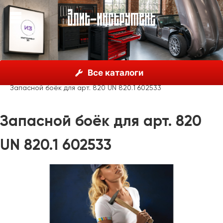
О нас
Каталог
Unior, Словения
Все каталоги
Молотки, пробойники, зубила
Молотки без отдачи
Запасной боёк для арт. 820 UN 820.1 602533
Запасной боёк для арт. 820
UN 820.1 602533