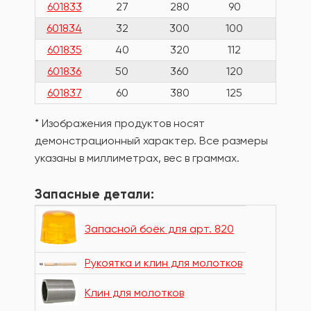
601833
27
280
90
245
601834
32
300
100
321
601835
40
320
112
565
601836
50
360
120
830
601837
60
380
125
1275
* Изображения продуктов носят
демонстрационный характер. Все размеры
указаны в миллиметрах, вес в граммах.
Запасные детали:
Запасной боёк для арт. 820
Рукоятка и клин для молотков
Клин для молотков