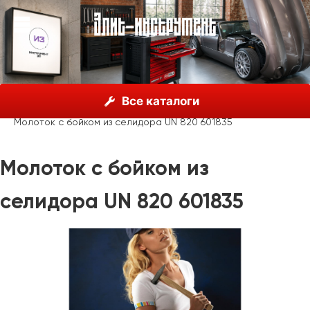
О нас
Каталог
Unior, Словения
Все каталоги
Молотки, пробойники, зубила
Молотки без отдачи
Молоток с бойком из селидора UN 820 601835
Молоток с бойком из
селидора UN 820 601835