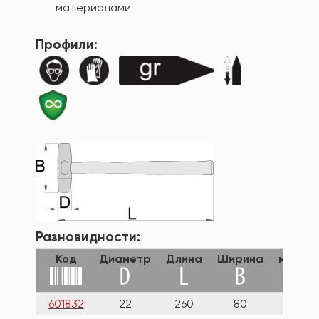
материалами
Профили:
Разновидности:
Код
Диаметр
Длина
Ширина
масса
601832
22
260
80
165