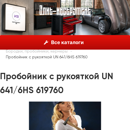
О нас
Каталог
Unior, Словения
Все каталоги
Молотки, пробойники, зубила
Бородки, пробойники, кернеры
Пробойник с рукояткой UN 641/6HS 619760
Пробойник с рукояткой UN
641/6HS 619760