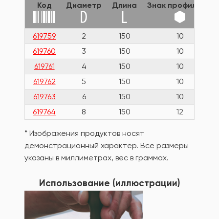
Код
Диаметр
Длина
Знак профиля HX
619759
2
150
10
619760
3
150
10
619761
4
150
10
619762
5
150
10
619763
6
150
10
619764
8
150
12
* Изображения продуктов носят
демонстрационный характер. Все размеры
указаны в миллиметрах, вес в граммах.
Использование (иллюстрации)