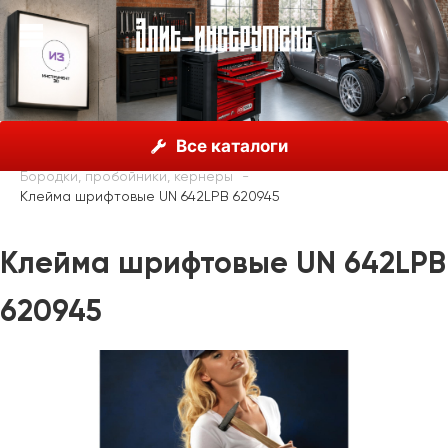
О нас
Каталог
Unior, Словения
Все каталоги
Молотки, пробойники, зубила
Бородки, пробойники, кернеры
Клейма шрифтовые UN 642LPB 620945
Клейма шрифтовые UN 642LPB
620945