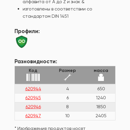
алфавита от A до Z и знак &
изготовлены в соответствии со
стандартом DIN 1451
Профили:
Разновидности:
Код
Размер
масса
620944
4
650
620945
6
1240
620946
8
1850
620947
10
2405
* Изображения продуктов носят