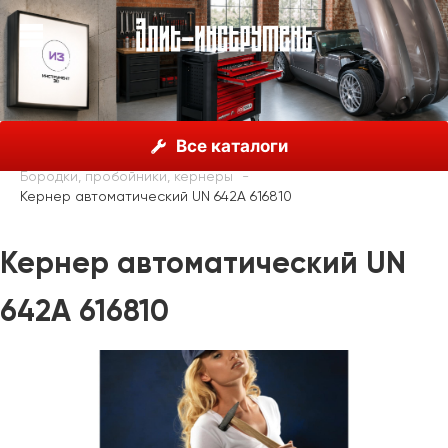
О нас
Каталог
Unior, Словения
Все каталоги
Молотки, пробойники, зубила
Бородки, пробойники, кернеры
Кернер автоматический UN 642A 616810
Кернер автоматический UN
642A 616810