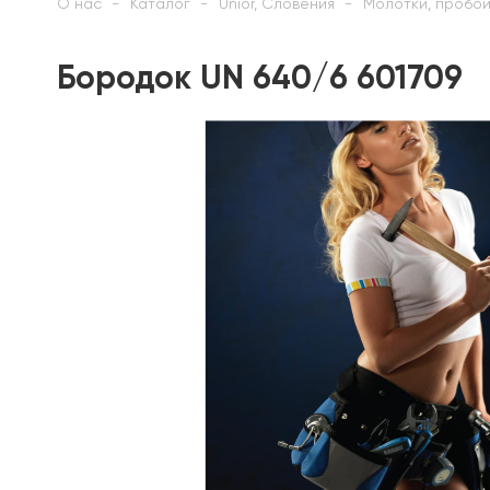
О нас
Каталог
Unior, Словения
Молотки, пробой
Бородок UN 640/6 601709