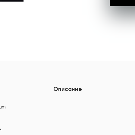
Описание
ium
й