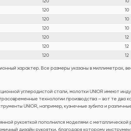
120
10
120
10
120
10
120
10
120
12
120
12
120
12
онный характер. Все размеры указаны в миллиметрах, вес
укционной углеродистой стали, молотки UNIOR имеют ин
ьтрасовременные технологии производства – вот те два к
струменты UNIOR, например, кузнечные зубила и различны
янной рукояткой пополнился моделями с металлической 
мичный дизайн рукоятки, благодаря которому инструмент