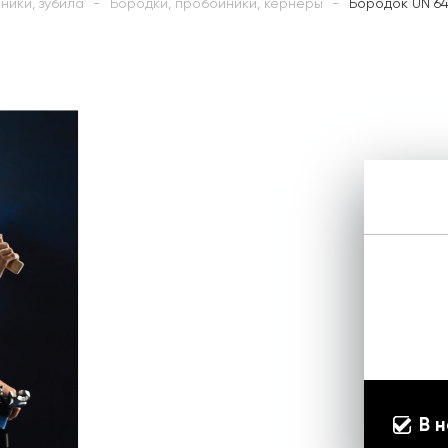
ники, зубила
Бородки, пробойники, кернеры
Бородок UN 64
В 