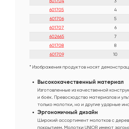
601704
3
601705
4
601706
5
601707
6
602665
7
601708
8
601709
10
* Изображения продуктов носят демонстраци
Высококачественный материал
Изготовленные из качественной констр
и боёк. Превосходство материалов и ул
только молотки, но и другие ударные ин
Эргономичный дизайн
Широкий ассортимент молотков с дерев
покрытием. Молотки UNIOR имеют эргоно