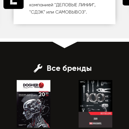
компанией
"ДЕЛОВЫЕ ЛИНИИ"
,
"СДЭК"
или
САМОВЫВОЗ
".
Все бренды