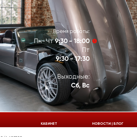
Время работы:
9:30 - 18:00
Пн-Чт
Пт
9:30 - 17:30
Выходные:
Сб, Вс
924-55-30
КАБИНЕТ
НОВОСТИ | БЛОГ
924-55-33