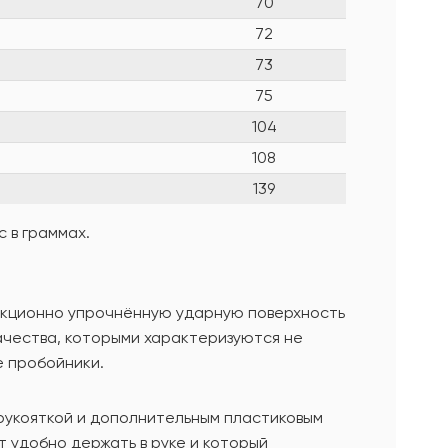
70
72
73
75
104
108
139
 в граммах.
дукционно упрочнённую ударную поверхность
ачества, которыми характеризуются не
е пробойники.
рукояткой и дополнительным пластиковым
 удобно держать в руке и который