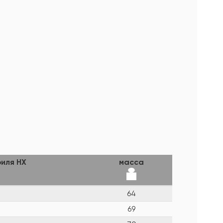
иля HX
масса
64
69