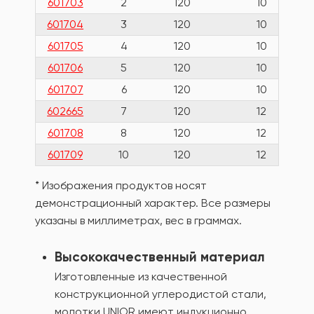
601703
2
120
10
601704
3
120
10
601705
4
120
10
601706
5
120
10
601707
6
120
10
602665
7
120
12
601708
8
120
12
601709
10
120
12
* Изображения продуктов носят
демонстрационный характер. Все размеры
указаны в миллиметрах, вес в граммах.
Высококачественный материал
Изготовленные из качественной
конструкционной углеродистой стали,
молотки UNIOR имеют индукционно