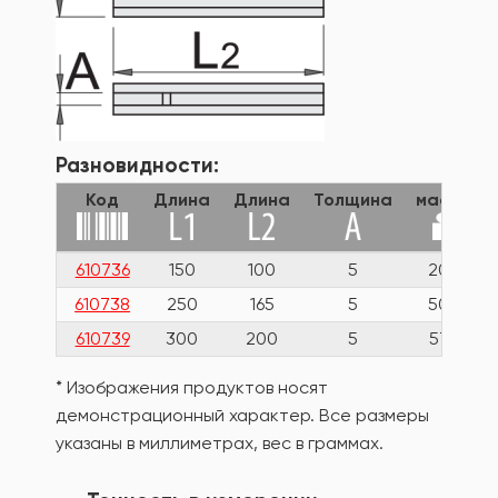
Разновидности:
Код
Длина
Длина
Толщина
масса
610736
150
100
5
205
610738
250
165
5
500
610739
300
200
5
575
* Изображения продуктов носят
демонстрационный характер. Все размеры
указаны в миллиметрах, вес в граммах.