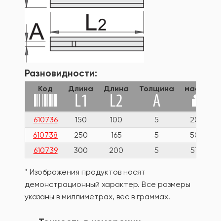
Разновидности:
Код
Длина
Длина
Толщина
масса
610736
150
100
5
205
610738
250
165
5
500
610739
300
200
5
575
* Изображения продуктов носят
демонстрационный характер. Все размеры
указаны в миллиметрах, вес в граммах.