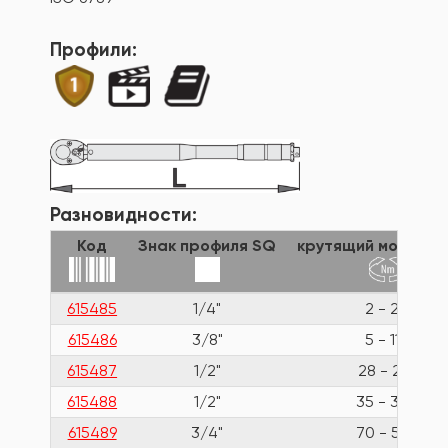
Профили:
Разновидности:
Код
Знак профиля SQ
крутящий момент в
615485
1/4"
2 - 24
615486
3/8"
5 - 110
615487
1/2"
28 - 210
615488
1/2"
35 - 350
615489
3/4"
70 - 560