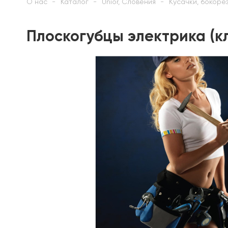
О нас
Каталог
Unior, Словения
Кусачки, бокорез
Плоскогубцы электрика (к