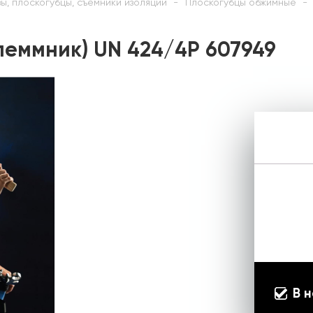
ы, плоскогубцы, съёмники изоляции
Плоскогубцы обжимные
леммник) UN 424/4P 607949
В 