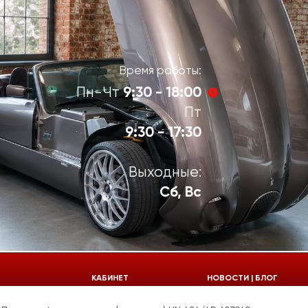
Время работы:
9:30 - 18:00
Пн-Чт
Пт
9:30 - 17:30
Выходные:
Сб, Вс
924-55-30
КАБИНЕТ
НОВОСТИ | БЛОГ
924-55-33