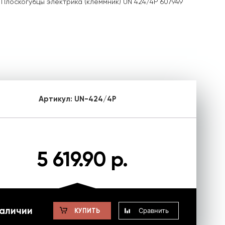
Плоскогубцы электрика (клеммник) UN 424/4P 607949
Артикул:
UN-424/4P
5 619.90 р.
наличии
Сравнить
КУПИТЬ