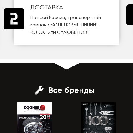
ДОСТАВКА
По всей России, транспортной
компанией
"ДЕЛОВЫЕ ЛИНИИ"
,
"СДЭК"
или
САМОВЫВОЗ
".
Все бренды