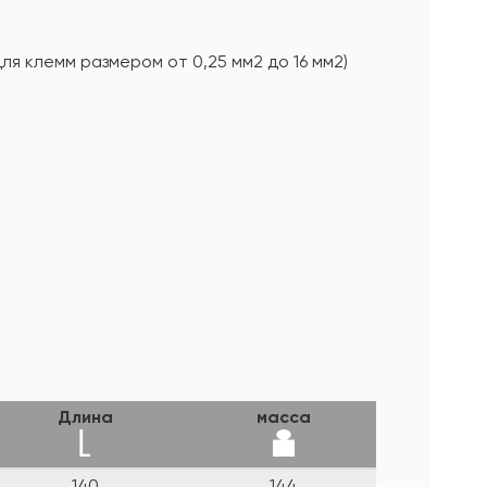
для клемм размером от 0,25 мм2 до 16 мм2)
Длина
масса
140
144