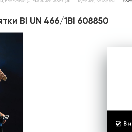
ы, плоскогубцы, съёмники изоляции
Кусачки, бокорезы
Боко
тки BI UN 466/1BI 608850
В 