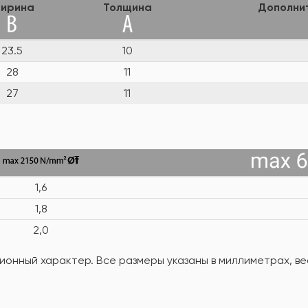
ирина
Толщина
Дополни
23.5
10
28
11
27
11
1,6
1,8
2,0
онный характер. Все размеры указаны в миллиметрах, вес