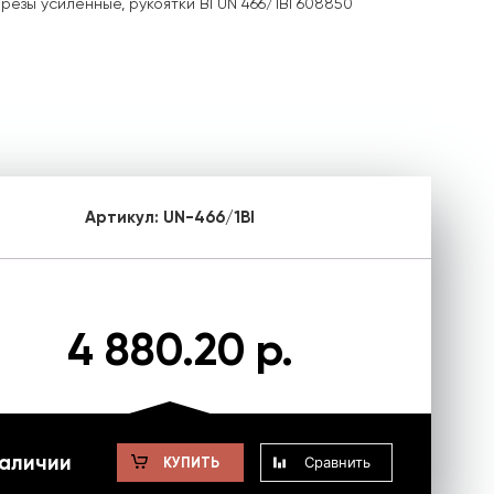
резы усиленные, рукоятки BI UN 466/1BI 608850
Артикул:
UN-466/1BI
4 880.20 р.
наличии
Сравнить
КУПИТЬ