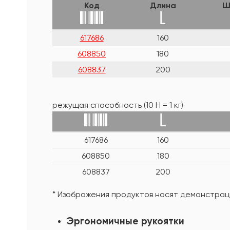
Код
Длина
Ш
617686
160
608850
180
608837
200
режущая способность (10 Н = 1 кг)
617686
160
608850
180
608837
200
* Изображения продуктов носят демонстраци
Эргономичные рукоятки