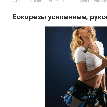
О нас
Каталог
Unior, Словения
Кусачки, бокорез
Бокорезы усиленные, рукоя