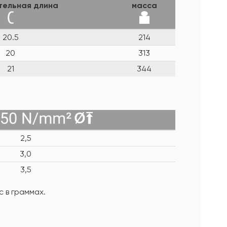
тельная длина
масса
20.5
214
20
313
21
344
2,5
3,0
3,5
 в граммах.