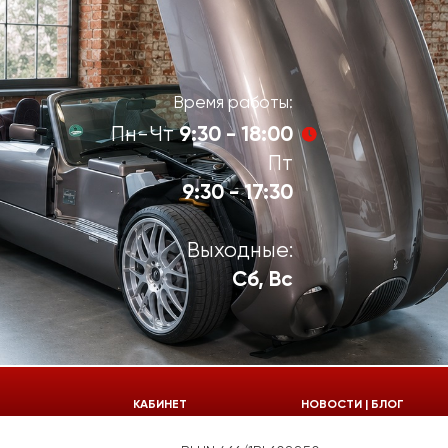
Время работы:
9:30 - 18:00
Пн-Чт
Пт
9:30 - 17:30
Выходные:
Сб, Вс
924-55-30
КАБИНЕТ
НОВОСТИ | БЛОГ
924-55-33