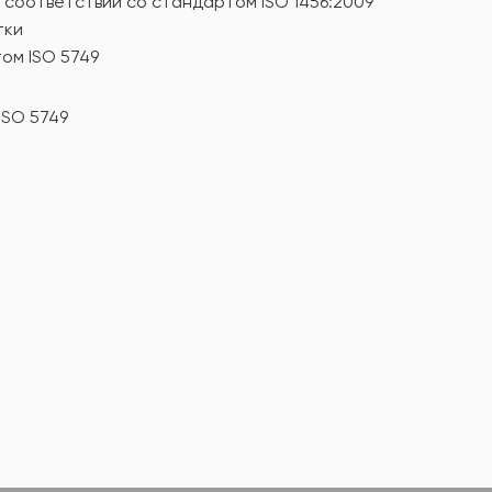
 соответствии со стандартом ISO 1456:2009
тки
ом ISO 5749
ISO 5749