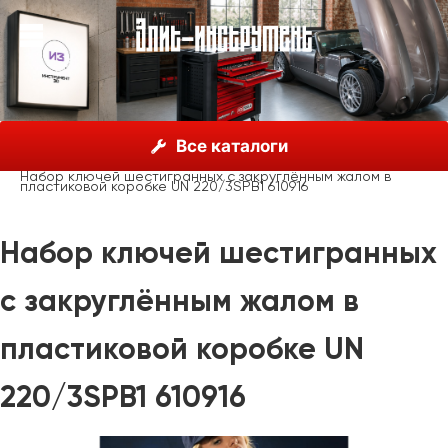
О нас
Каталог
Unior, Словения
Ключи гаечные
Все каталоги
Ключи шестигранные
Набор ключей шестигранных с закруглённым жалом в
пластиковой коробке UN 220/3SPB1 610916
Набор ключей шестигранных
с закруглённым жалом в
пластиковой коробке UN
220/3SPB1 610916