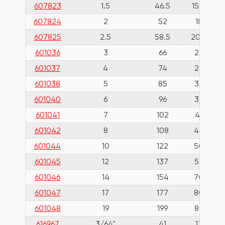
607823
1.5
46.5
15.5
607824
2
52
18
607825
2.5
58.5
20.5
601036
3
66
23
601037
4
74
29
601038
5
85
33
601040
6
96
38
601041
7
102
41
601042
8
108
44
601044
10
122
50
601045
12
137
57
601046
14
154
70
601047
17
177
80
601048
19
199
89
616967
3/64"
41
13