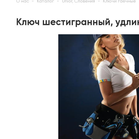
О нас
Каталог
Unior, Словения
Ключи гаечные
Ключ шестигранный, удлин