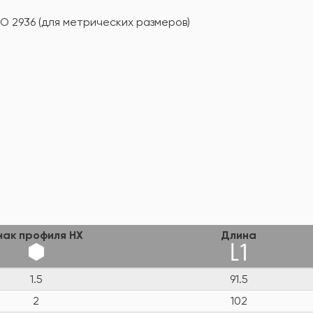
SO 2936 (для метрических размеров)
нак профиля HX
Длина
1.5
91.5
2
102