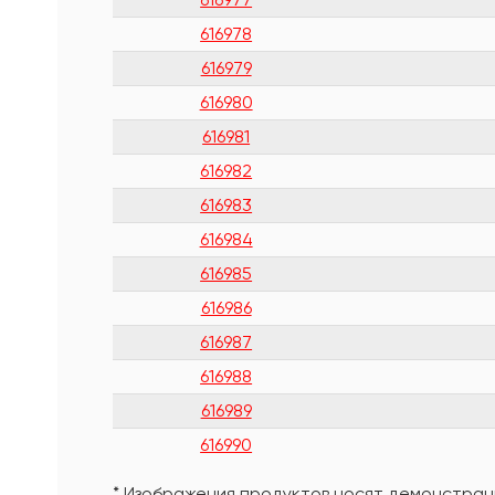
616978
616979
616980
616981
616982
616983
616984
616985
616986
616987
616988
616989
616990
* Изображения продуктов носят демонстраци