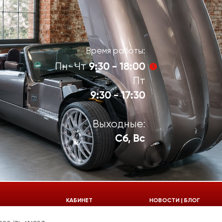
Время работы:
9:30 - 18:00
Пн-Чт
Пт
9:30 - 17:30
Выходные:
Сб, Вс
924-55-30
КАБИНЕТ
НОВОСТИ | БЛОГ
924-55-33