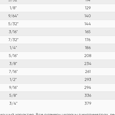
1/8"
129
9/64"
140
5/32"
144
3/16"
165
7/32"
176
1/4"
186
5/16"
208
3/8"
234
7/16"
261
1/2"
293
9/16"
294
5/8"
336
3/4"
379
онный характер. Все размеры указаны в миллиметрах, вес