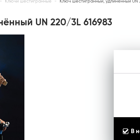
Ключи шестигранные
Ключ шестигранный, удлинённый UN 
ённый UN 220/3L 616983
В 