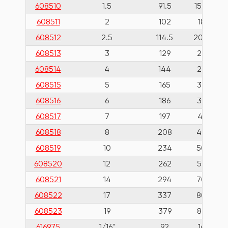
608510
1.5
91.5
15.5
608511
2
102
18
608512
2.5
114.5
20.5
608513
3
129
23
608514
4
144
29
608515
5
165
33
608516
6
186
38
608517
7
197
41
608518
8
208
44
608519
10
234
50
608520
12
262
57
608521
14
294
70
608522
17
337
80
608523
19
379
89
616975
1/16"
92
16