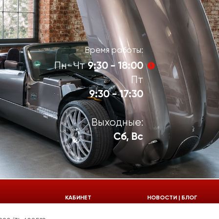
Время работы:
9:30 - 18:00
Пн-Чт
Пт
9:30 - 17:30
Выходные:
Сб, Вс
924-55-30
КАБИНЕТ
НОВОСТИ | БЛОГ
924-55-33