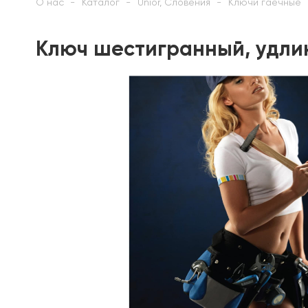
О нас
Каталог
Unior, Словения
Ключи гаечные
Ключ шестигранный, удлин