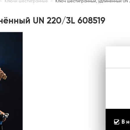
Ключи шестигранные
Ключ шестигранный, удлинённый UN 
ённый UN 220/3L 608519
В 