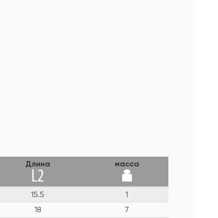
Длина
масса
15.5
1
18
7