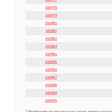
616978
616979
616980
616981
616982
616983
616984
616985
616986
616987
616988
616989
616990
* Изображения продуктов носят демонстраци