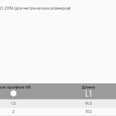
SO 2936 (для метрических размеров)
нак профиля HX
Длина
1.5
91.5
2
102