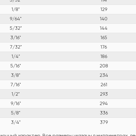
1/8"
129
9/64"
140
5/32"
144
3/16"
165
7/32"
176
1/4"
186
5/16"
208
3/8"
234
7/16"
261
1/2"
293
9/16"
294
5/8"
336
3/4"
379
онный характер. Все размеры указаны в миллиметрах, вес