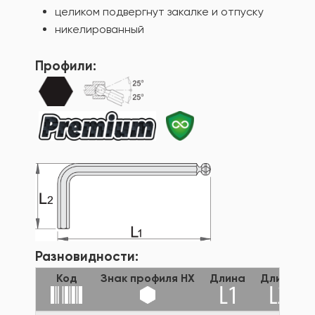
целиком подвергнут закалке и отпуску
никелированный
Профили:
Разновидности:
Код
Знак профиля HX
Длина
Длина