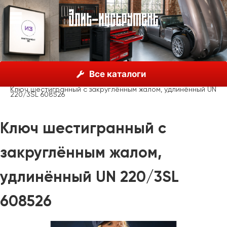
О нас
Каталог
Unior, Словения
Ключи гаечные
Все каталоги
Ключи шестигранные
Ключ шестигранный с закруглённым жалом, удлинённый UN
220/3SL 608526
Ключ шестигранный с
закруглённым жалом,
удлинённый UN 220/3SL
608526