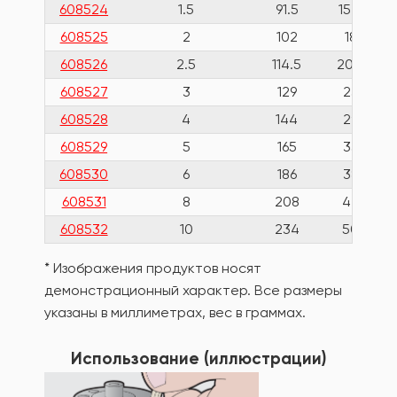
608524
1.5
91.5
15.5
608525
2
102
18
608526
2.5
114.5
20.5
608527
3
129
23
608528
4
144
29
608529
5
165
33
608530
6
186
38
608531
8
208
44
608532
10
234
50
* Изображения продуктов носят
демонстрационный характер. Все размеры
указаны в миллиметрах, вес в граммах.
Использование (иллюстрации)