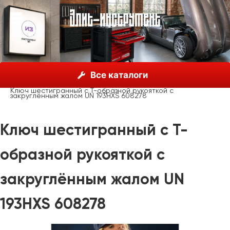
О нас
Каталог
Unior, Словения
Ключи гаечные
Все каталоги
Ключи шестигранные
Ключ шестигранный с Т-образной рукояткой с
закруглённым жалом UN 193HXS 608278
Ключ шестигранный с Т-
образной рукояткой с
закруглённым жалом UN
193HXS 608278