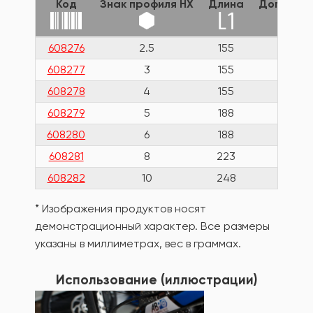
Код
Знак профиля HX
Длина
Дополнит
608276
2.5
155
608277
3
155
608278
4
155
608279
5
188
608280
6
188
608281
8
223
608282
10
248
* Изображения продуктов носят
демонстрационный характер. Все размеры
указаны в миллиметрах, вес в граммах.
Использование (иллюстрации)