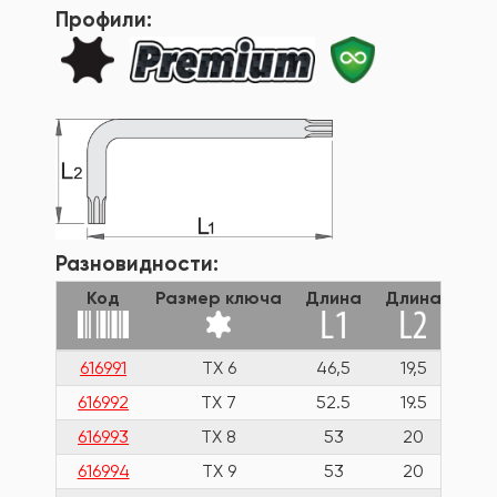
Профили:
Разновидности:
Код
Размер ключа
Длина
Длина
ма
616991
TX 6
46,5
19,5
616992
TX 7
52.5
19.5
616993
TX 8
53
20
616994
TX 9
53
20