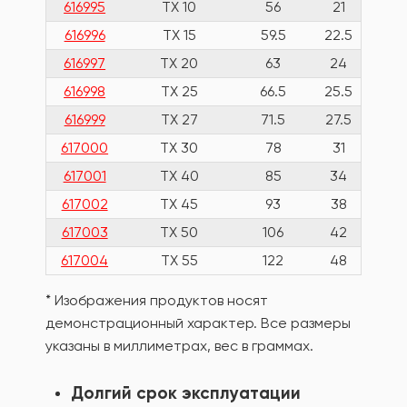
616995
TX 10
56
21
616996
TX 15
59.5
22.5
1
616997
TX 20
63
24
1
616998
TX 25
66.5
25.5
1
616999
TX 27
71.5
27.5
2
617000
TX 30
78
31
2
617001
TX 40
85
34
3
617002
TX 45
93
38
5
617003
TX 50
106
42
6
617004
TX 55
122
48
12
* Изображения продуктов носят
демонстрационный характер. Все размеры
указаны в миллиметрах, вес в граммах.
Долгий срок эксплуатации