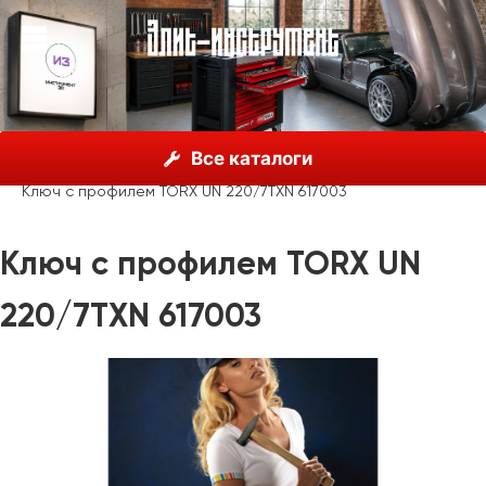
О нас
Каталог
Unior, Словения
Ключи гаечные
Все каталоги
Ключи шестигранные
Ключ с профилем TORX UN 220/7TXN 617003
Ключ с профилем TORX UN
220/7TXN 617003